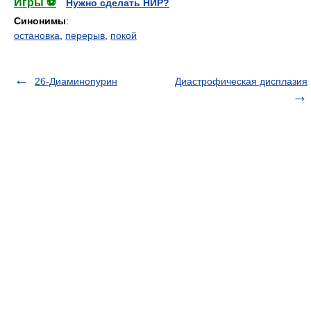
Игры ⚽
Нужно сделать НИР?
Синонимы
:
остановка
,
перерыв
,
покой
26-Диаминопурин
Диастрофическая дисплазия