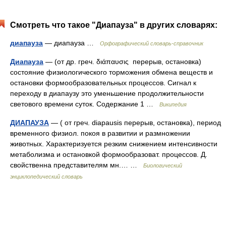
Смотреть что такое "Диапауза" в других словарях:
диапауза
— диапауза …
Орфографический словарь-справочник
Диапауза
— (от др. греч. διάπαυσις перерыв, остановка)
состояние физиологического торможения обмена веществ и
остановки формообразовательных процессов. Сигнал к
переходу в диапаузу это уменьшение продолжительности
светового времени суток. Содержание 1 …
Википедия
ДИАПАУЗА
— ( от греч. diapausis перерыв, остановка), период
временного физиол. покоя в развитии и размножении
животных. Характеризуется резким снижением интенсивности
метаболизма и остановкой формообразоват. процессов. Д.
свойственна представителям мн.… …
Биологический
энциклопедический словарь