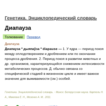
Генетика. Энциклопедический словарь
Диапауза
Толкование
Перевод
Диапауза
Диапауза * дыяпаўза
* diapause —
1. У ядра — период покоя
между оплодотворением и дроблением или по окончании
процесса дробления. 2. Период покоя в развитии животных и
др. организмов, характеризующийся снижением интенсивности
метаболических процессов. Д. обычно связана со
специфической стадией в жизненном цикле и имеет важное
значение для выживаемости (см.) особей.
Генетика. Энциклопедический словарь. - Минск: Белорусская наука
.
Картель Н.
А., Макеева Е. Н., Мезенко А. М.
.
2011
.