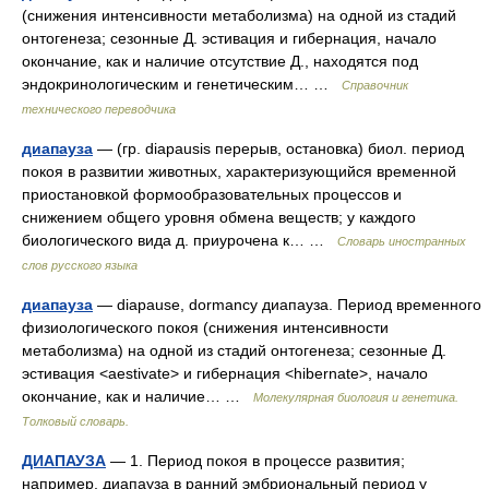
(снижения интенсивности метаболизма) на одной из стадий
онтогенеза; сезонные Д. эстивация и гибернация, начало
окончание, как и наличие отсутствие Д., находятся под
эндокринологическим и генетическим… …
Справочник
технического переводчика
диапауза
— (гр. diapausis перерыв, остановка) биол. период
покоя в развитии животных, характеризующийся временной
приостановкой формообразовательных процессов и
снижением общего уровня обмена веществ; у каждого
биологического вида д. приурочена к… …
Словарь иностранных
слов русского языка
диапауза
— diapause, dormancy диапауза. Период временного
физиологического покоя (снижения интенсивности
метаболизма) на одной из стадий онтогенеза; сезонные Д.
эстивация <aestivate> и гибернация <hibernate>, начало
окончание, как и наличие… …
Молекулярная биология и генетика.
Толковый словарь.
ДИАПАУЗА
— 1. Период покоя в процессе развития;
например, диапауза в ранний эмбриональный период у